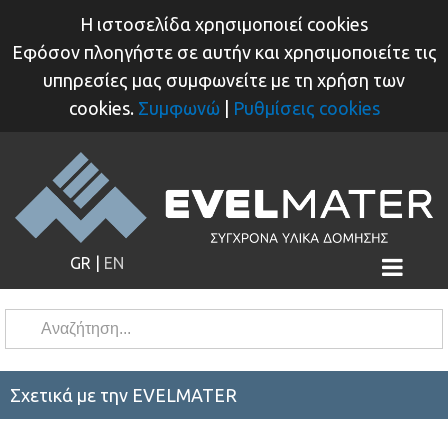
H ιστοσελίδα χρησιμοποιεί cookies
Εφόσον πλοηγήστε σε αυτήν και χρησιμοποιείτε τις
ΑΡΧΙΚΗ
υπηρεσίες μας συμφωνείτε με τη χρήση των
cookies.
Συμφωνώ
|
Ρυθμίσεις cookies
ΕΤΑΙΡΙΑ
ΠΡΟΪΟΝΤΑ
ΠΕΛΑΤΕΣ
ΕΡΓΑ
GR
|
EN
ΕΠΙΚΟΙΝΩΝΙΑ
Σχετικά με την EVELMATER